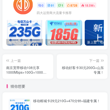
0
91
1
8728
18.5W+
四大运营商大流量卡推荐
电信万山卡19元235G+100分钟+广东省专属！
电信黔河卡29元185G+200分钟+贵州专属！
上一篇
下一篇
南京宽带移动108元享
移动好客卡30元200G+山东
1000Mbps+100G+1000分
专属！
钟+南京专属
猜你想要
移动榕城卡29元210G+470分钟+福建专属！