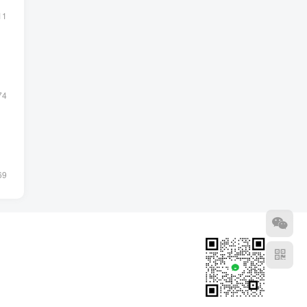
11
74
69