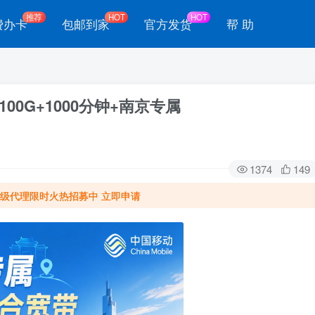
推荐
HOT
HOT
费办卡
包邮到家
官方发货
帮 助
100G+1000分钟+南京专属
1374
149
级代理限时火热招募中 立即申请