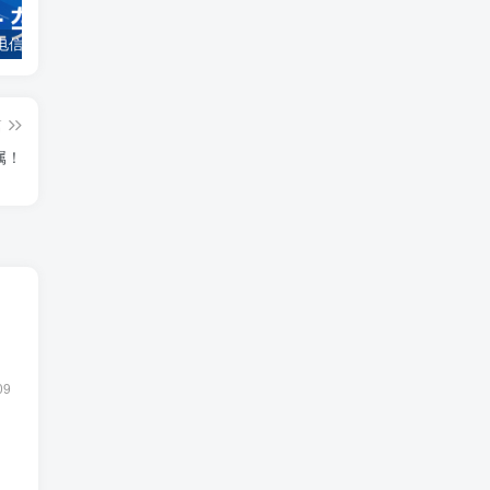
新上架：电信物华卡29元185G、广电追风卡29元192G、移动齐风卡39元150G+100分钟、联通西陵卡39元180G+200分钟、联通文昌卡29元100G+100分钟会员、联通潭门卡39元190G+100分钟会员、联通海垦卡29元190G+100分钟、多地专属长期流量卡上新
新友狂欢季邀请好友注册推广，最高拿800元
卡世界是正规平台吗？
篇
属！
！
09