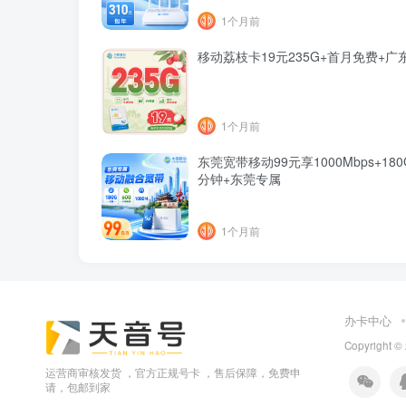
1个月前
移动荔枝卡19元235G+首月免费+广
1个月前
东莞宽带移动99元享1000Mbps+180G
分钟+东莞专属
1个月前
办卡中心
Copyright ©
运营商审核发货 ，官方正规号卡 ，售后保障，免费申
请，包邮到家