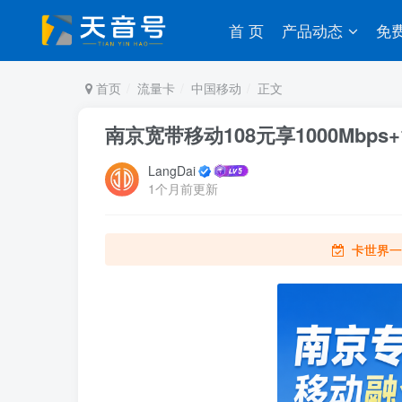
首 页
产品动态
免
首页
流量卡
中国移动
正文
南京宽带移动108元享1000Mbps+
LangDai
1个月前更新
卡世界一