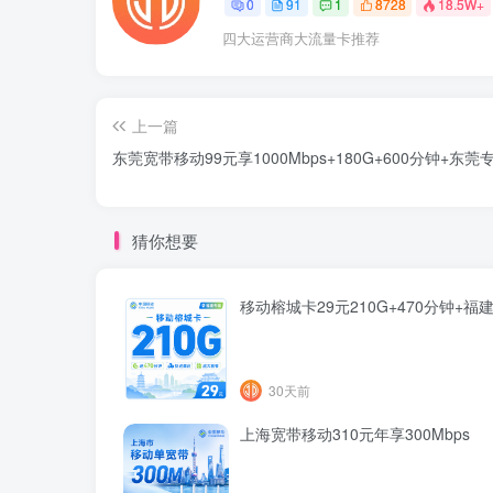
0
91
1
8728
18.5W+
四大运营商大流量卡推荐
上一篇
东莞宽带移动99元享1000Mbps+180G+600分钟+东莞
猜你想要
移动榕城卡29元210G+470分钟+福
30天前
上海宽带移动310元年享300Mbps