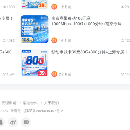
1830
1个月前
29
东专属！
南京宽带移动108元享
1000Mbps+100G+1000分钟+南京专属
4083
1个月前
13
+600
移动申城卡39元80G+300分钟+上海专属！
1594
2个月前
14
代理申请
渠道合作
关于我们
 2026 ·
天音号
·
滇ICP备2025049407号-2