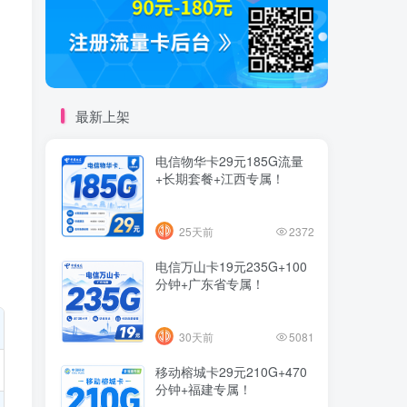
最新上架
电信物华卡29元185G流量
+长期套餐+江西专属！
25天前
2372
电信万山卡19元235G+100
分钟+广东省专属！
30天前
5081
移动榕城卡29元210G+470
分钟+福建专属！