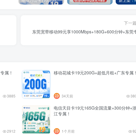
电信万山卡19元235G+100分钟+广东省专属！
电信黔河卡29元185G+200分钟+贵州专属！
下一
东莞宽带移动99元享1000Mbps+180G+600分钟+东莞
建专属！
移动花城卡19元200G+超低月租+广东专属
3885
34天前
38
电信天目卡19元165G全国流量+300分钟+
江专属！
2912
1个月前
9