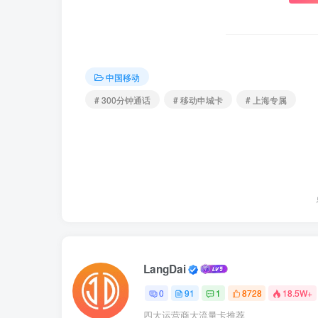
中国移动
# 300分钟通话
# 移动申城卡
# 上海专属
LangDai
0
91
1
8728
18.5W+
四大运营商大流量卡推荐