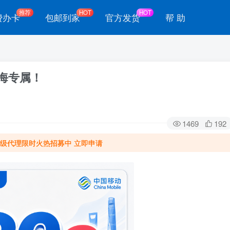
推荐
HOT
HOT
费办卡
包邮到家
官方发货
帮 助
上海专属！
1469
192
级代理限时火热招募中 立即申请