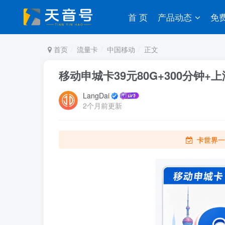
首 页
产品动态
免
首页
流量卡
中国移动
正文
移动申城卡39元80G+300分钟+
LangDai
2个月前更新
卡世界一