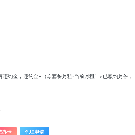
违约金，违约金=（原套餐月租-当前月租）×已履约月份，
算
费办卡
代理申请