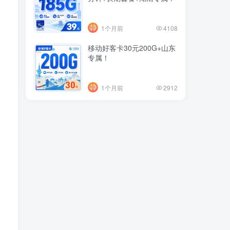
1个月前
4108
移动好客卡30元200G+山东
专属！
1个月前
2912