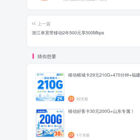
上一篇
浙江单宽带移动2年500元享500Mbps
猜你想要
移动榕城卡29元210G+470分钟+福
30天前
移动好客卡30元200G+山东专属！
1个月前