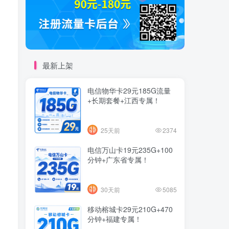
最新上架
电信物华卡29元185G流量
+长期套餐+江西专属！
25天前
2374
电信万山卡19元235G+100
分钟+广东省专属！
30天前
5085
移动榕城卡29元210G+470
分钟+福建专属！