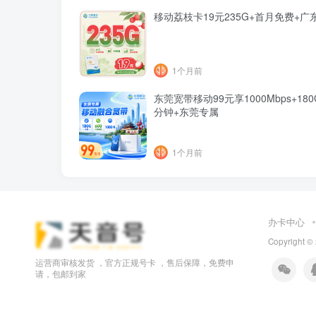
移动荔枝卡19元235G+首月免费+广
1个月前
东莞宽带移动99元享1000Mbps+180G
分钟+东莞专属
1个月前
办卡中心
Copyright ©
运营商审核发货 ，官方正规号卡 ，售后保障，免费申
请，包邮到家