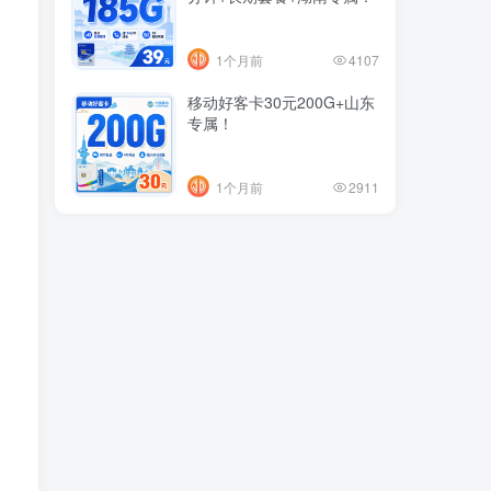
1个月前
4107
移动好客卡30元200G+山东
专属！
1个月前
2911