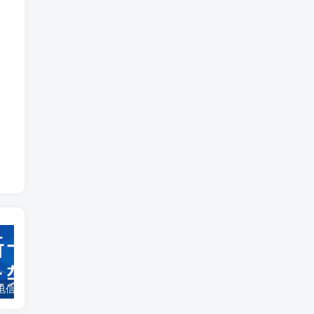
新上架：电信物华卡29元185G、广电追风卡29元192G、移动齐风卡39元150G+100分钟、联通西陵卡39元180G+200分钟、联通文昌卡29元100G+100分钟会员、联通潭门卡39元190G+100分钟会员、联通海垦卡29元190G+100分钟、多地专属长期流量卡上新
新友狂欢季邀请好友注册推广，最高拿800元
卡世界是正规平台吗？