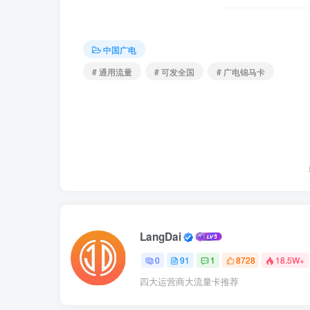
中国广电
# 通用流量
# 可发全国
# 广电锦马卡
LangDai
0
91
1
8728
18.5W+
四大运营商大流量卡推荐