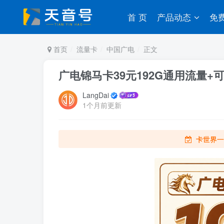
首 页
产品动态
免
首页
流量卡
中国广电
正文
广电锦马卡39元192G通用流量+
LangDai
1个月前更新
卡世界一