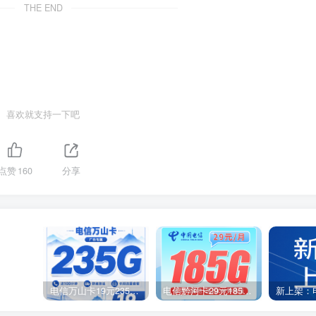
THE END
喜欢就支持一下吧
点赞
160
分享
电信万山卡19元235G+100分钟+广东省专属！
电信黔河卡29元185G+200分钟+贵州专属！