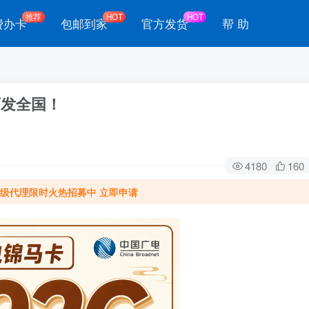
推荐
HOT
HOT
费办卡
包邮到家
官方发货
帮 助
可发全国！
4180
160
级代理限时火热招募中 立即申请