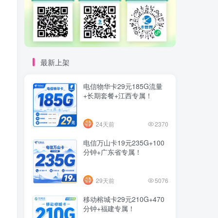
最新上架
电信物华卡29元185G流量
+长期套餐+江西专属！
24天前
2370
电信万山卡19元235G+100
分钟+广东省专属！
29天前
5076
移动榕城卡29元210G+470
分钟+福建专属！