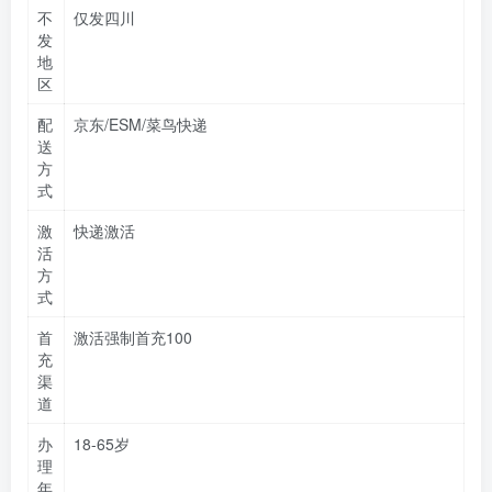
不
仅发四川
发
地
区
配
京东/ESM/菜鸟快递
送
方
式
激
快递激活
活
方
式
首
激活强制首充100
充
渠
道
办
18-65岁
理
年