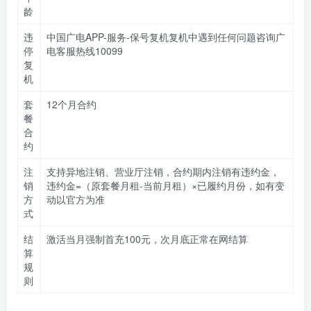
龄
违
中国广电APP-服务-保号复机复机中遇到任何问题咨询广
停
电客服热线10099
复
机
套
12个月合约
餐
合
约
注
支持异地注销、营业厅注销，合约期内注销有违约金，
销
违约金=（原套餐月租-当前月租）×已履约月份，如有变
方
动以官方为准
式
结
激活当月强制首充100元，次月底正常在网结算
算
规
则