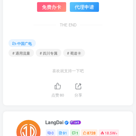
免费办卡
代理申请
THE END
中国广电
# 通用流量
# 四川专属
# 蜀道卡
喜欢就支持一下吧
点赞
80
分享
LangDai
0
91
1
8728
18.5W+