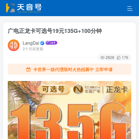
广电正龙卡可选号19元135G+100分钟
LangDai
2个月前更新
2828
176
卡世界一级代理限时火热招募中 立即申请