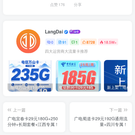
点赞
176
分享
LangDai
0
91
1
8728
18.5W+
四大运营商大流量卡推荐
电信万山卡19元235G+100分钟+广东省专属！
电信黔河卡29元185G+200分钟+贵州专属！
上一篇
下一篇
广电宜春卡29元180G+250
广电蜀道卡29元192G通用流
分钟+长期套餐+江西专属！
量+四川专属！