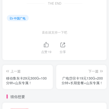
THE END
中国广电
喜欢就支持一下吧
点赞
19
分享
上一篇
下一篇
移动鲁东卡29元300G+100
广电岱宗卡19元130G+200
分钟+山东专属！
分钟+长期套餐+山东专属！
猜你想要