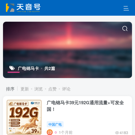
广电锦马卡
共2篇
排序
更新
浏览
点赞
评论
广电锦马卡39元192G通用流量+可发全
国！
中国广电
1个月前
4183