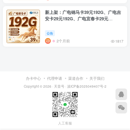
新上架：广电锦马卡39元192G、广电吉
安卡29元192G、广电宜春卡29元
180G+250分钟、移动申城卡39元
80G+300分钟、电信齐风卡29元205G、
公告
广电蜀道卡29元192G、广电福瑞卡29元
2个月前
1817
130G+200分钟、联通九寨卡29元
245G+200分钟
办卡中心
代理申请
渠道合作
关于我们
Copyright © 2026 ·
天音号
·
滇ICP备2025049407号-2
人工客服