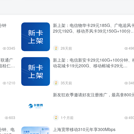
分钟
新上架：电信物华卡29元185G、广电追风
29元192G、移动齐风卡39元150G+100分
钟、联通西陵卡39元180G+200分钟、联通
昌卡29元100G+100分钟会员、联通潭门卡3
元190G+100分钟会员、联通海垦卡29元
3345
26天前
49
190G+100分钟、多地专属长期流量卡上新
、联通广
新上架：电信新安卡29元160G+100分钟、
信桂仁
动花城卡19元200G、移动榕城卡29元
灵语卡
210G+470分钟、电信万山卡19元235G+10
分钟、联通滇享卡29元185G+100分钟、 四
川省宽带联通480元年享500Mbps、 贵州省
1210
35天前
34
宽带移动850元5年享300Mbps
新友狂欢季邀请好友注册推广，最高拿800
603
1个月前
49
0分钟、电
上海宽带移动310元年享300Mbps