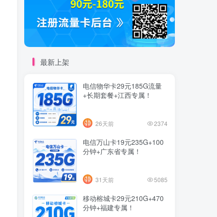
最新上架
电信物华卡29元185G流量
+长期套餐+江西专属！
26天前
2374
电信万山卡19元235G+100
分钟+广东省专属！
31天前
5085
移动榕城卡29元210G+470
分钟+福建专属！