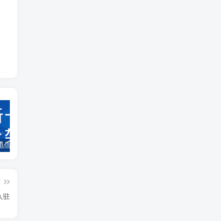
新上架：电信物华卡29元185G、广电追风卡29元192G、移动齐风卡39元150G+100分钟、联通西陵卡39元180G+200分钟、联通文昌卡29元100G+100分钟会员、联通潭门卡39元190G+100分钟会员、联通海垦卡29元190G+100分钟、多地专属长期流量卡上新
新友狂欢季邀请好友注册推广，最高拿800元
卡世界是正规平台吗？
篇
入驻