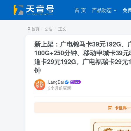
首 页
产品动态
免
首页
公告
正文
新上架：广电锦马卡39元192G、
180G+250分钟、移动申城卡39元
道卡29元192G、广电福瑞卡29元1
钟
LangDai
2个月前更新
卡世界一