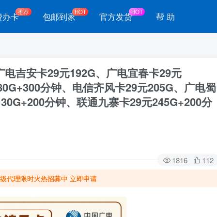
推荐
HOT
HOT
费办卡
包邮到家
官方发货
帮 助
广电吉安卡29元192G、广电宜春卡29元
80G+300分钟、电信齐风卡29元205G、广电蜀
30G+200分钟、联通九寨卡29元245G+200分
1816
112
级代理限时火热招募中 立即申请