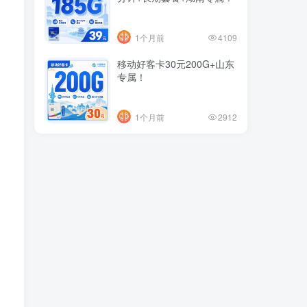
1个月前
4109
移动好客卡30元200G+山东
专属！
1个月前
2912