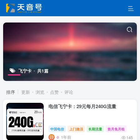
飞宁卡
共1篇
排序
更新
浏览
点赞
评论
电信飞宁卡：29元每月240G流量
中国电信
上门激活
长期流量
首月免月租
1年前
145