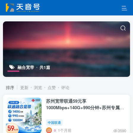
融合宽带
共1篇
排序
更新
浏览
点赞
评论
苏州宽带联通59元享
1000Mbps+140G+990分钟+苏州专属
融
合宽带
中国联通
1个月前
3590