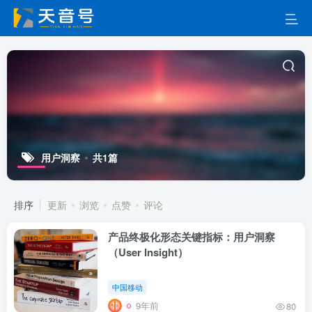
用户洞察
共1篇
排序
更新
浏览
点赞
评论
产品终极化形态关键指标：用户洞察
（User Insight）
中国移动
9年前
80