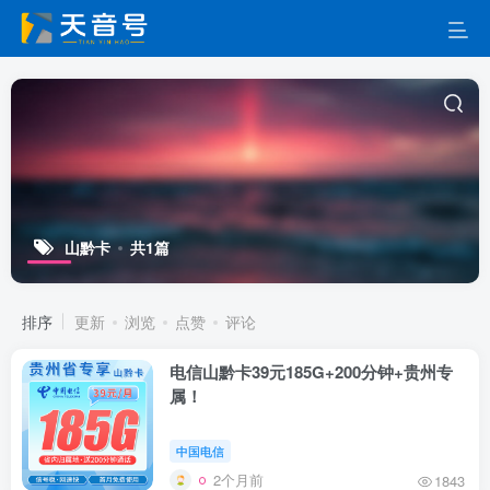
山黔卡
共1篇
排序
更新
浏览
点赞
评论
电信山黔卡39元185G+200分钟+贵州专
属！
中国电信
2个月前
1843